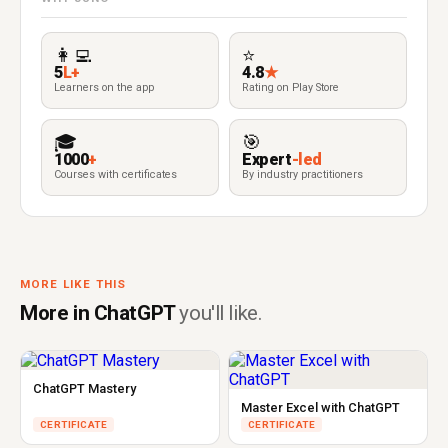
👩‍💻
⭐
5
L+
4.8
★
Learners on the app
Rating on Play Store
🎓
🎯
1000
+
Expert
-led
Courses with certificates
By industry practitioners
MORE LIKE THIS
More in ChatGPT
you'll like.
ChatGPT Mastery
Master Excel with ChatGPT
CERTIFICATE
CERTIFICATE