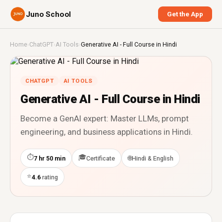
Juno School
Get the App
Home
›
ChatGPT
›
AI Tools
›
Generative AI - Full Course in Hindi
CHATGPT
AI TOOLS
Generative AI - Full Course in Hindi
Become a GenAI expert: Master LLMs, prompt
engineering, and business applications in Hindi.
⏱
🎓
🌐
7 hr 50 min
Certificate
Hindi & English
⭐
4.6
rating